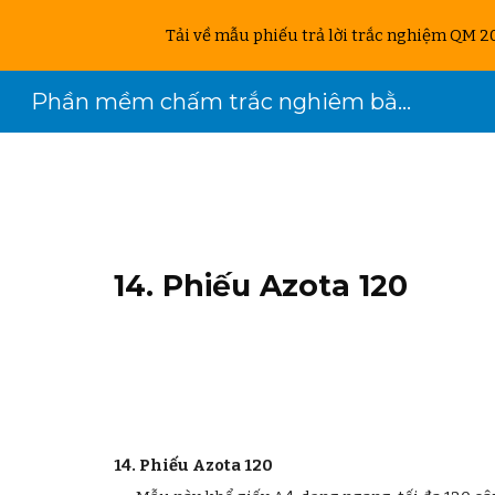
Tải về mẫu phiếu trả lời trắc nghiệm QM 2
Sk
Phần mềm chấm trắc nghiêm bằng điện thoại
1
4
.
Phiếu Azota 120
1
4
.
Phiếu Azota 120