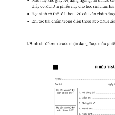
Mẫu này khổ giấ
y
A4, dạng ngang, tối đa
12
0 câ
thầy cô, đã lỡ in phiếu này cho học sinh làm bài
Học sinh có thể tô ít hơn
12
0 câu vẫn chấm được,
Khi tạo bài chấm trong điện thoại app QM, giáo 
1. Hình chỉ để xem trước nhận dạng được mẫu phi