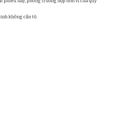
i phiếu này, phòng trường hợp đơn vị của quý
sinh không cần tô.