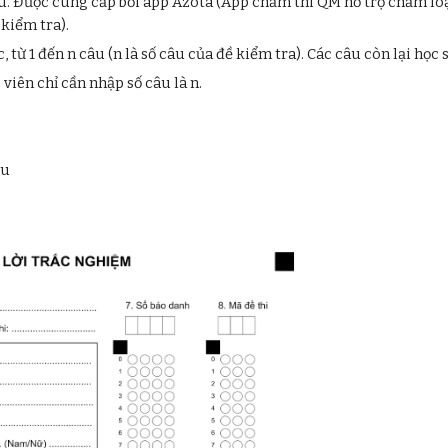
u. Được cung cấp bởi app
Azota
(App chấm thi QM hỗ trợ chấm loạ
 kiểm tra).
 từ 1 đến n câu (n là số câu của đề kiểm tra). Các câu còn lại học 
viên chỉ cần nhập số câu là n.
ếu