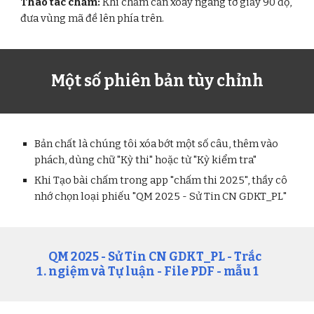
Thao tác chấm:
Khi chấm cần xoay ngang tờ giấy 90 độ,
đưa vùng mã đề lên phía trên.
Một số phiên bản tùy chỉnh
Bản chất là chúng tôi xóa bớt một số câu, thêm vào
phách, dùng chữ "Kỳ thi" hoặc từ "Kỳ kiểm tra"
Khi Tạo bài chấm trong app "chấm thi 2025", thầy cô
nhớ chọn loại phiếu "QM 2025 -
Sử Tin CN GDKT_PL
"
QM 2025 -
Sử Tin CN GDKT_PL
- Trắc
ngiệm và Tự luận - File PDF - mẫu 1