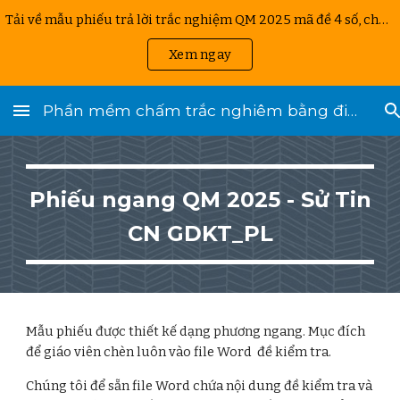
Tải về mẫu phiếu trả lời trắc nghiệm QM 2025 mã đề 4 số, chuẩn A4. Phù hợp chấm thi bằng App chấm thi QM 2025 trên điện thoại.
Skip to main content
Skip to navigation
Xem ngay
Phần mềm chấm trắc nghiêm bằng điện thoại
Phiếu ngang QM 2025 - Sử Tin
CN GDKT_PL
Mẫu phiếu được thiết kế dạng phương ngang. Mục đích
để giáo viên chèn luôn vào file Word đề kiểm tra.
Chúng tôi để sẵn file Word chứa nội dung đề kiểm tra và