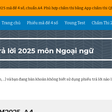
025 mã đề 4 số, chuẩn A4. Phù hợp chấm thi bằng App chấm thi QM
ip to main content
Skip to navigat
Trang chủ
Phiếu mã đề 4 số
Young Test
Chấm Thi 
rả lời 2025 môn
Ngoại ngữ
 ...
) và bạn đang băn khoăn không biết sử dụng phiếu trả lời nào là