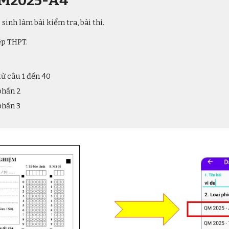
QM2025-A4
sinh làm bài kiểm tra, bài thi.
ệp THPT.
từ câu 1 đến
40
phần 2
phần 3