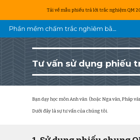
Tải về mẫu phiếu trả lời trắc nghiệm QM 2
Sk
Phần mềm chấm trắc nghiêm bằng điện thoại
Tư vấn sử dụng phiếu t
Bạn dạy học môn
Anh văn
(hoặc
Nga văn, Pháp văn,
Dưới đây là sự tư vấn của chúng tôi.