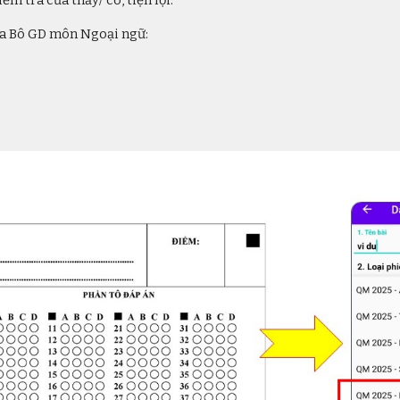
m tra của thầy/ cô, tiện lợi.
ủa Bô GD môn
Ngoại ngữ
: