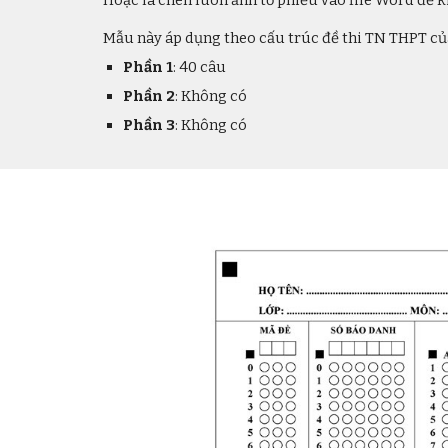
Hoặc là chèn luôn ảnh tờ phiếu vào file Word đề kiể
Mẫu này áp dụng theo cấu trúc đề thi TN THPT c
Phần 1
:
40 câu
Phần 2
:
Không có
Phần 3
: Không có