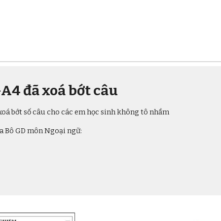
A4 đã xoá bớt câu
xoá bớt số câu cho các em học sinh không tô nhầm
ủa Bô GD môn
Ngoại ngữ
: