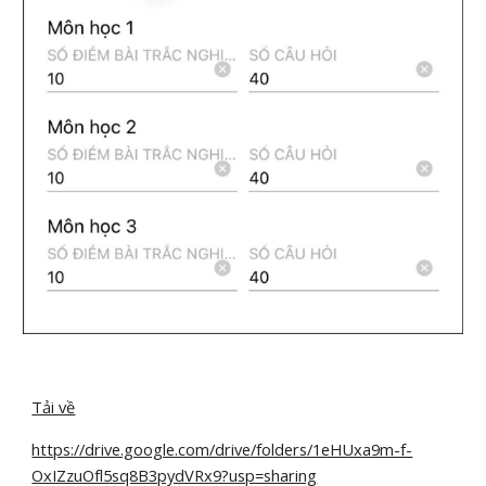
Tải về
https://drive.google.com/drive/folders/1eHUxa9m-f-
OxIZzuOfl5sq8B3pydVRx9?usp=sharing